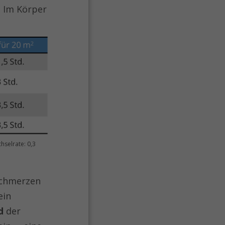
. Im Körper
hselrate: 0,3
schmerzen
ein
nd
der