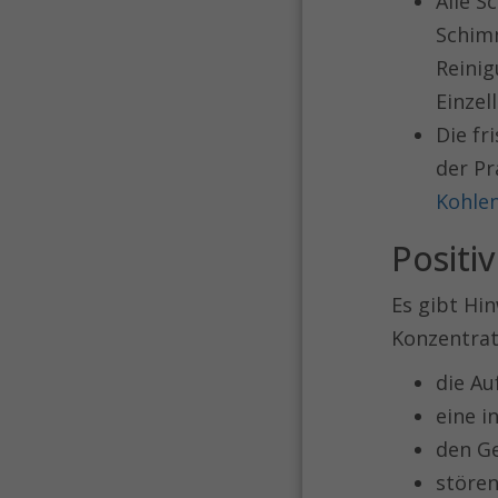
Alle S
Schim
Reinig
Einze
Die fr
der Pr
Kohle
Positi
Es gibt Hi
Konzentrat
die Au
eine i
den Ge
stören