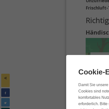
Unzufried
Frischluft
Richtig
Händisc
Cookie-E
SHARES
Damit Sie unsere 
Cookies sind notw
komfortables Nutz
erforderlich. Bit