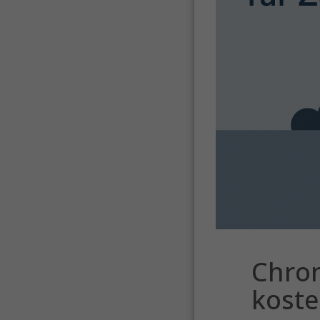
Chron
koste