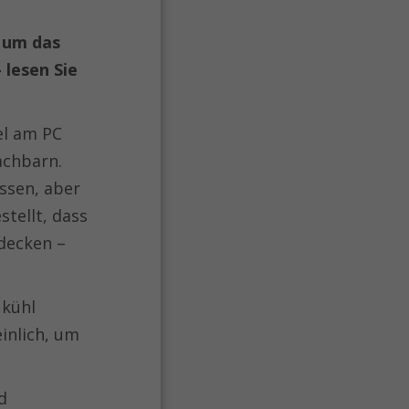
t um das
 lesen Sie
el am PC
achbarn.
assen, aber
tellt, dass
tdecken –
 kühl
inlich, um
d