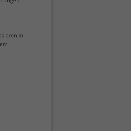
eimungen,
sieren in
nem