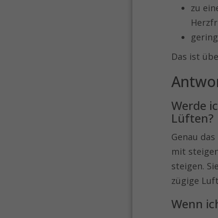
zu ein
Herzf
gering
Das ist übe
Antwor
Werde ic
Lüften?
Genau das G
mit steige
steigen. S
zügige Luf
Wenn ich