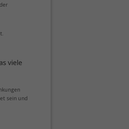
der
t.
s viele
ankungen
et sein und