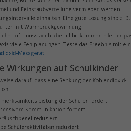
chächte, Rohre sollten erreichbar sein, so das Verk
mel und Feinstaubverteilung vermieden werden.
ungsintervalle einhalten. Eine gute Lösung sind z. B.
llüfter mit Wärmerückgewinnung.
ische Luft muss auch überall hinkommen – leider pas
axis viele Fehlplanungen. Teste das Ergebnis mit ei
ndioxid-Messgerät
.
ve Wirkungen auf Schulkinder
nweise darauf, dass eine Senkung der Kohlendioxid-
ion
fmerksamkeitsleistung der Schüler fördert
ntensivere Kommunikation fördert
räuschpegel reduziert
de Schüleraktivitäten reduziert