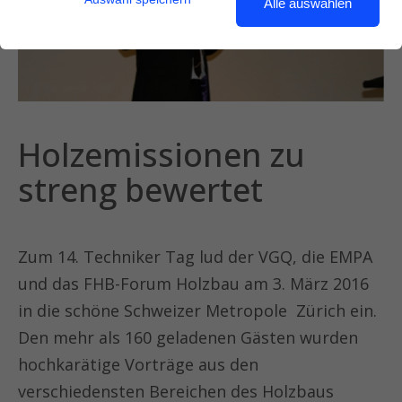
Alle auswählen
Holzemissionen zu
streng bewertet
Zum 14. Techniker Tag lud der VGQ, die EMPA
und das FHB-Forum Holzbau am 3. März 2016
in die schöne Schweizer Metropole Zürich ein.
Den mehr als 160 geladenen Gästen wurden
hochkarätige Vorträge aus den
verschiedensten Bereichen des Holzbaus